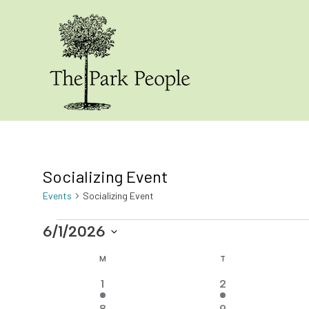
Socializing Event
Events
Socializing Event
Events
6/1/2026
S
M
MONDAY
T
TUESDAY
C
e
1
1
1
2
l
a
e
e
e
1
1
8
9