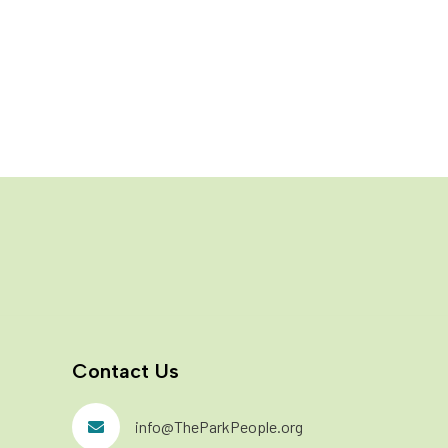
E
v
G
e
Si
fu
n
t
s
Contact Us
info@TheParkPeople.org